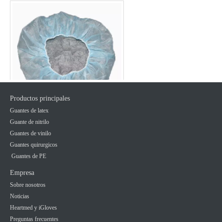
Productos principales
Guantes de latex
Gorros quirúrgicos Bouffant
Guante de nitrilo
desechables de plástico para cirujano
Guantes de vinilo
Guantes quirurgicos
Guantes de PE
Preguntar
Empresa
Sobre nosotros
Noticias
Heartmed y iGloves
Preguntas frecuentes