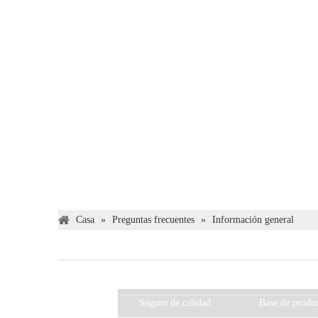
Casa
»
Preguntas frecuentes
»
Información general
Seguro de calidad
Base de produ