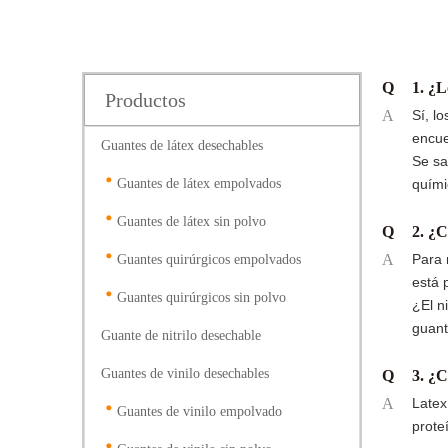
Q
1. ¿L
Productos
A
Sí, l
encue
Guantes de látex desechables
Se sa
Guantes de látex empolvados
quími
Guantes de látex sin polvo
Q
2. ¿C
A
Para 
Guantes quirúrgicos empolvados
está 
Guantes quirúrgicos sin polvo
¿El n
guant
Guante de nitrilo desechable
Guantes de vinilo desechables
Q
3. ¿C
A
Latex
Guantes de vinilo empolvado
prote