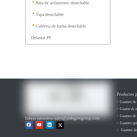
Bata de aislamiento desechable
Tapa desechable
Cubierta de barba desechable
Delantal PE
Productos p
Guantes de 
Guante de ni
Guantes de 
sales@pidegreegroup.com
Enlaces interactivos:
Guantes qui
Guantes d