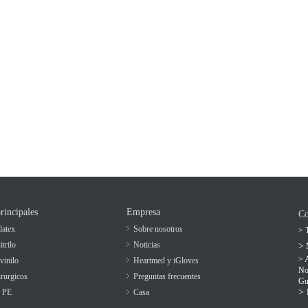
rincipales
Empresa
Co
latex
Sobre nosotros
> T
trilo
Noticias
>
> 
vinilo
Heartmed y iGloves
No
rurgicos
Preguntas frecuentes
Gu
>
e PE
Casa