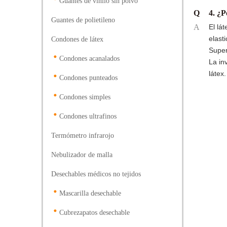
Guantes de vinilo sin polvo
Q
4. ¿P
Guantes de polietileno
A
El lá
elast
Condones de látex
Super
Condones acanalados
La in
látex.
Condones punteados
Condones simples
Condones ultrafinos
Termómetro infrarojo
Nebulizador de malla
Desechables médicos no tejidos
Mascarilla desechable
Cubrezapatos desechable