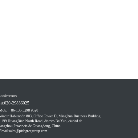
ntáctenos
020-29836025
el:
Mob: + 86-135 3298 9528
Añadir:
Habitación 803, Office Tower D, MingRun Business Building,
.199 HuangBian North Road, distrito BaiYun, ciudad de
angzhou,
Provincia de Guangdong, China.
Email:
sales@pidegreegroup.com