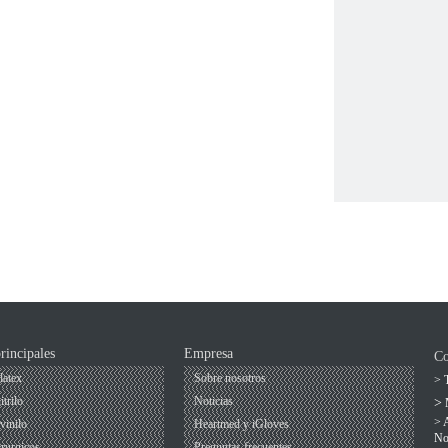
uirúrgicos.
rincipales
Empresa
Co
latex
Sobre nosotros
> T
trilo
Noticias
>
> 
vinilo
Heartmed y iGloves
No
rurgicos
Preguntas frecuentes