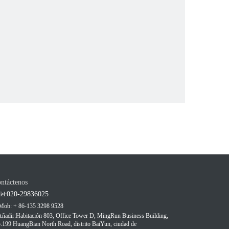
ntáctenos
020-29836025
el:
Mob: + 86-135 3298 9528
Añadir:
Habitación 803, Office Tower D, MingRun Business Building,
.199 HuangBian North Road, distrito BaiYun, ciudad de