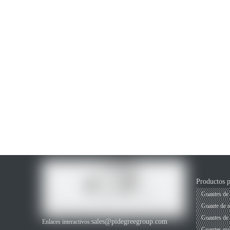
Guantes de látex, guantes de vinilo, guantes de nitrilo, guantes q
Productos p
Guantes de 
Guante de ni
Guantes de 
sales@pidegreegroup.com
Enlaces interactivos:
Guantes qui