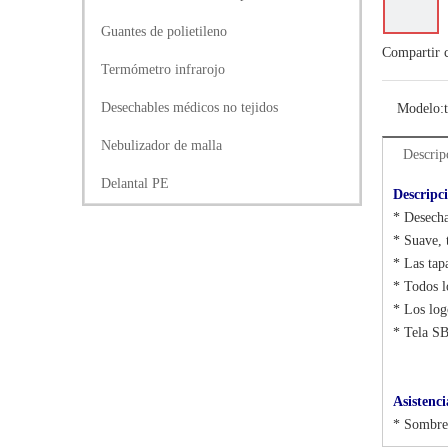
Guantes de polietileno
Compartir 
Termómetro infrarojo
Desechables médicos no tejidos
Modelo:
Nebulizador de malla
Descrip
Delantal PE
Descripc
* Desecha
* Suave, 
* Las tap
* Todos l
* Los log
* Tela SB
Asistenci
* Sombrea