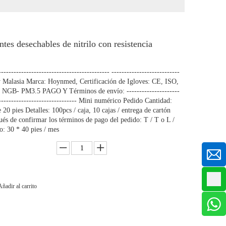
tes desechables de nitrilo con resistencia
------------------------------------------ ---------------------------
y Malasia Marca: Hoynmed, Certificación de Igloves: CE, ISO,
NGB- PM3.5 PAGO Y Términos de envío: ---------------------
--------------------------------- Mini numérico Pedido Cantidad:
20 pies Detalles: 100pcs / caja, 10 cajas / entrega de cartón
és de confirmar los términos de pago del pedido: T / T o L /
o: 30 * 40 pies / mes
Añadir al carrito