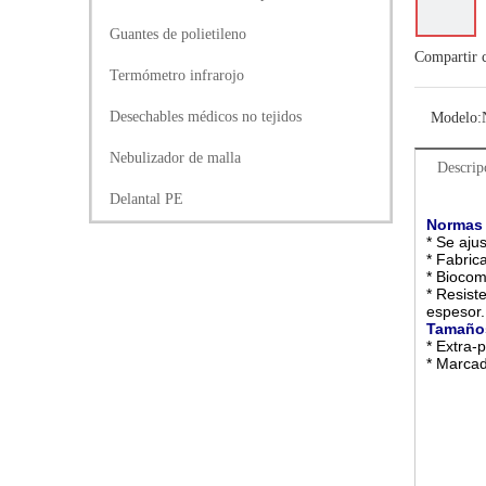
Guantes de polietileno
Compartir 
Termómetro infrarojo
Desechables médicos no tejidos
Modelo:
Nebulizador de malla
Descrip
Delantal PE
Normas 
* Se aju
* Fabric
* Biocom
* Resist
espesor.
Tamaño
* Extra-
* Marcad