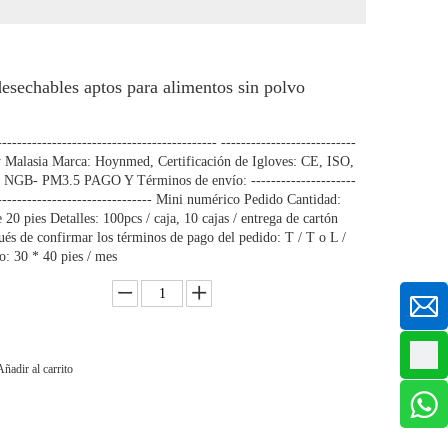
desechables aptos para alimentos sin polvo
r
------------------------------------------ ---------------------------
y Malasia Marca: Hoynmed, Certificación de Igloves: CE, ISO,
NGB- PM3.5 PAGO Y Términos de envío: ---------------------
--------------------------------- Mini numérico Pedido Cantidad:
20 pies Detalles: 100pcs / caja, 10 cajas / entrega de cartón
és de confirmar los términos de pago del pedido: T / T o L /
o: 30 * 40 pies / mes
Añadir al carrito