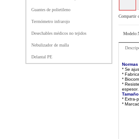
Guantes de polietileno
Compartir 
Termómetro infrarojo
Desechables médicos no tejidos
Modelo:
Nebulizador de malla
Descrip
Delantal PE
Normas 
* Se aju
* Fabric
* Biocom
* Resist
espesor.
Tamaño
* Extra-
* Marcad