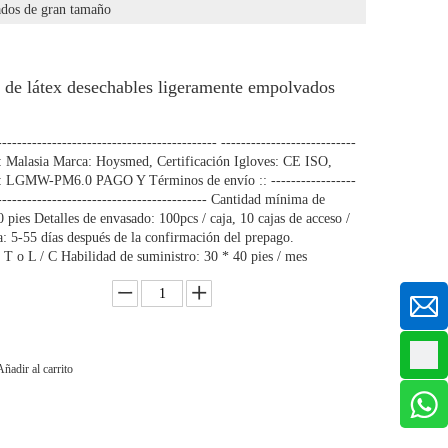
ados de gran tamaño
de látex desechables ligeramente empolvados
------------------------------------------ ---------------------------
n: Malasia Marca: Hoysmed, Certificación Igloves: CE ISO,
LGMW-PM6.0 PAGO Y Términos de envío :: -----------------
------------------------------------------- Cantidad mínima de
pies Detalles de envasado: 100pcs / caja, 10 cajas de acceso /
: 5-55 días después de la confirmación del prepago.
 T o L / C Habilidad de suministro: 30 * 40 pies / mes
Añadir al carrito