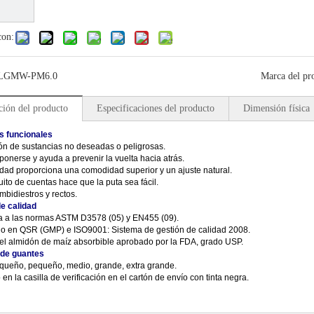
con:
LGMW-PM6.0
Marca del pr
ción del producto
Especificaciones del producto
Dimensión física
s funcionales
ión de sustancias no deseadas o peligrosas.
 ponerse y ayuda a prevenir la vuelta hacia atrás.
idad proporciona una comodidad superior y un ajuste natural.
ito de cuentas hace que la puta sea fácil.
bidiestros y rectos.
e calidad
ta a las normas ASTM D3578 (05) y EN455 (09).
do en QSR (GMP) e ISO9001: Sistema de gestión de calidad 2008.
el almidón de maíz absorbible aprobado por la FDA, grado USP.
de guantes
equeño, pequeño, medio, grande, extra grande.
en la casilla de verificación en el cartón de envío con tinta negra.
e latex
s, guantes desechables, guantes de látex desechables