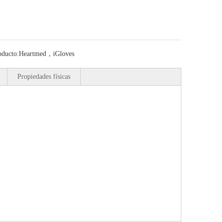
oducto:
Heartmed，iGloves
Propiedades físicas