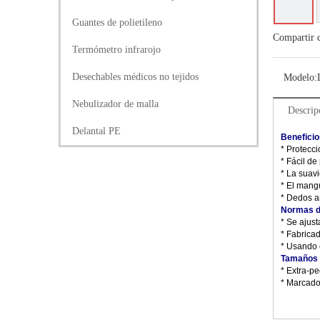
Guantes de polietileno
Compartir 
Termómetro infrarojo
Desechables médicos no tejidos
Modelo:
Nebulizador de malla
Descrip
Delantal PE
Beneficio
* Protecc
* Fácil de
* La suav
* El mangu
* Dedos am
Normas d
* Se ajus
* Fabrica
* Usando 
Tamaños 
* Extra-p
* Marcado 
Guante d