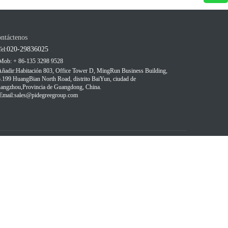
ntáctenos
020-29836025
el:
Mob: + 86-135 3298 9528
Añadir:
Habitación 803, Office Tower D, MingRun Business Building,
.199 HuangBian North Road, distrito BaiYun, ciudad de
angzhou,
Provincia de Guangdong, China.
Email:
sales@pidegreegroup.com