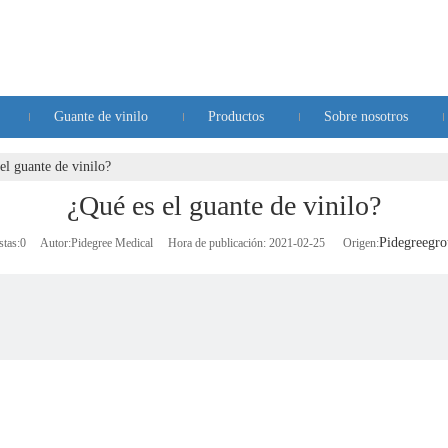
Guante de vinilo
Productos
Sobre nosotros
el guante de vinilo?
¿Qué es el guante de vinilo?
Pidegreegro
stas:
0
Autor:Pidegree Medical Hora de publicación: 2021-02-25 Origen: