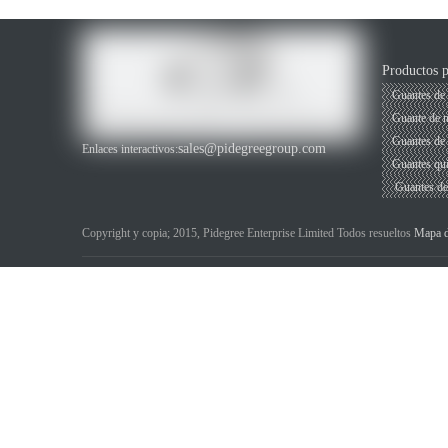
Productos p
Guantes de 
Guante de ni
Guantes de 
sales@pidegreegroup.com
Enlaces interactivos:
Guantes qui
Guantes d
Copyright y copia; 2015, Pidegree Enterprise Limited Todos resueltos
Mapa de