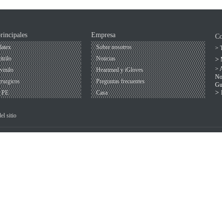
rincipales
Empresa
Co
latex
Sobre nosotros
> T
trilo
Noticias
>
> 
vinilo
Heartmed y iGloves
No
rurgicos
Preguntas frecuentes
Gu
>
e PE
Casa
l sitio