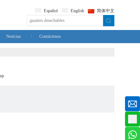
Español
English
简体中文
Noticias
Contáctenos
up