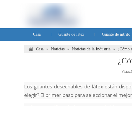
Casa
Guante de latex
Guante de nitrilo
Preguntas frecuentes
Casa
»
Noticias
»
Noticias de la Industria
»
¿Cómo se
¿Cóm
Vistas:
Los guantes desechables de látex están dispon
elegir? El primer paso para seleccionar el mejor
¿Cómo se utilizarán los guantes de látex?
El factor más importante para seleccionar el me
Algunas preguntas a considerar: