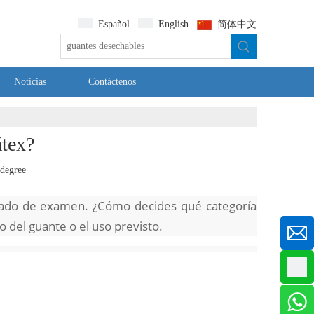
Español
English
简体中文
Noticias
Contáctenos
átex?
idegree
grado de examen
. ¿Cómo decides qué categoría
o del guante o el uso previsto.
pósito del guante o cómo se utilizará el guante.