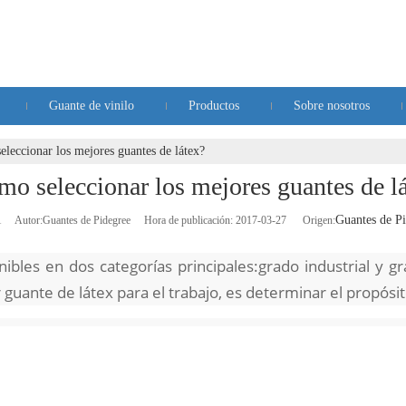
Guante de vinilo
Productos
Sobre nosotros
leccionar los mejores guantes de látex?
o seleccionar los mejores guantes de l
Guantes de P
1
Autor:Guantes de Pidegree Hora de publicación: 2017-03-27 Origen:
ibles en dos categorías principales:
grado industrial y 
 guante de látex para el trabajo, es determinar el propósit
jor guante de látex para el trabajo, es determinar el pro